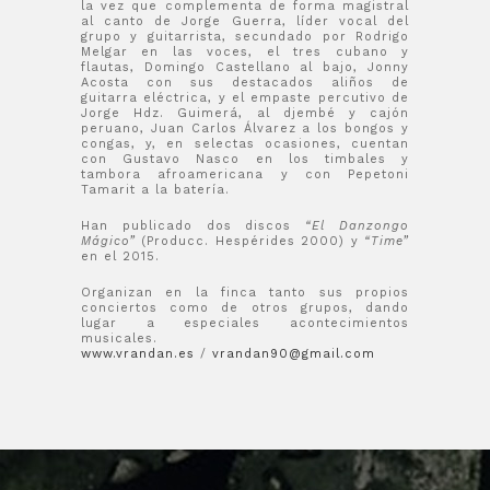
la vez que complementa de forma magistral
al canto de Jorge Guerra, líder vocal del
grupo y guitarrista, secundado por Rodrigo
Melgar en las voces, el tres cubano y
flautas, Domingo Castellano al bajo, Jonny
Acosta con sus destacados aliños de
guitarra eléctrica, y el empaste percutivo de
Jorge Hdz. Guimerá, al djembé y cajón
peruano, Juan Carlos Álvarez a los bongos y
congas, y, en selectas ocasiones, cuentan
con Gustavo Nasco en los timbales y
tambora afroamericana y con Pepetoni
Tamarit a la batería.
Han publicado dos discos
“El Danzongo
Mágico”
(Producc. Hespérides 2000) y
“Time”
en el 2015.
Organizan en la finca tanto sus propios
conciertos como de otros grupos, dando
lugar a especiales acontecimientos
musicales.
www.vrandan.es
/
vrandan90@gmail.com